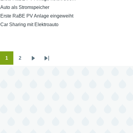
Auto als Stromspeicher
Erste RaBE PV Anlage eingeweiht
Car Sharing mit Elektroauto
1
2
Seitennummerierung
Seite
Seite
Nächste
Letzte
Seite
Seite