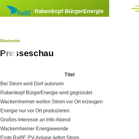
Direkt zum Inhalt
Rabenkopf BürgerEnergie
Men
Pfadnavigation
Startseite
Presseschau
Titel
Bei Strom wird Dorf autonom
Rabenkopf BürgerEnergie wird gegründet
Wackernheimer wollen Strom vor Ort erzeugen
Energie nur vor Ort produzieren
Großes Interesse an Info-Abend
Wackernheimer Energiewende
Erste RaBE PV-Anlage liefert Strom